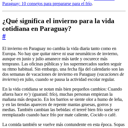
Paraguay: 10 consejos para prepararse para el frío
.
¿Qué significa el invierno para la vida
cotidiana en Paraguay?
#
El invierno en Paraguay no cambia la vida diaria tanto como en
Europa. No hay que quitar nieve ni usar neumáticos de invierno,
aunque en junio y julio amanece más tarde y oscurece más
temprano. Las oficinas públicas y los supermercados suelen seguir
su ritmo habitual. Sin embargo, una fecha fija del calendario son las
dos semanas de vacaciones de invierno en Paraguay (
vacaciones de
invierno
) en julio, cuando se pausa la actividad escolar regular.
En la vida cotidiana se notan más bien pequeños cambios: Cuando
afuera hace
ro’y
(guaraní: frío), muchas personas empiezan la
mañana más despacio. En los barrios se siente olor a humo de leña,
y en las tiendas aparecen de repente mantas gruesas, gorros y
medias. También cambian las bebidas: el tereré bien frío suele ser
reemplazado cuando hace frío por mate caliente,
Cocido
o café.
La comida también se vuelve más contundente en esta época. Sopas