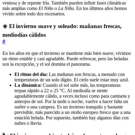
ventosa y de repente fría. También pueden influir fases climáticas
más amplias como
El Niño o La Niña
. En los últimos años hemos
vivido sobre todo dos escenarios.
☀️ El invierno suave y soleado: mañanas frescas,
mediodías cálidos
#
En los años en que el invierno se mantiene más bien suave, vivimos
un ritmo estable y casi agradable. Puede refrescar, pero las heladas
son la excepción, y el sol domina el panorama.
El ritmo del día:
Las mañanas son frescas, a menudo con
temperaturas de un solo dígito. El cielo suele estar muy azul.
La dinámica:
Cuando el sol sube más, las temperaturas
trepan rápido a 22 o 25 °C. Al mediodía se siente
agradablemente cálido, a veces incluso como para camiseta y
anteojos de sol. Por la tarde o noche, vuelve a hacer falta un
suéter o una campera. Es un invierno tranquilo y bastante
previsible, más parecido a un otoño europeo fresco que a una
estación helada. Por supuesto, también hay algunos días con
nubes o lluvia.