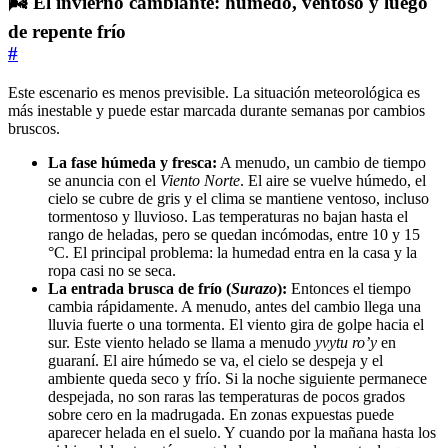
🌬️ El invierno cambiante: húmedo, ventoso y luego
de repente frío
#
Este escenario es menos previsible. La situación meteorológica es
más inestable y puede estar marcada durante semanas por cambios
bruscos.
La fase húmeda y fresca:
A menudo, un cambio de tiempo
se anuncia con el
Viento Norte
. El aire se vuelve húmedo, el
cielo se cubre de gris y el clima se mantiene ventoso, incluso
tormentoso y lluvioso. Las temperaturas no bajan hasta el
rango de heladas, pero se quedan incómodas, entre 10 y 15
°C. El principal problema: la humedad entra en la casa y la
ropa casi no se seca.
La entrada brusca de frío (
Surazo
):
Entonces el tiempo
cambia rápidamente. A menudo, antes del cambio llega una
lluvia fuerte o una tormenta. El viento gira de golpe hacia el
sur. Este viento helado se llama a menudo
yvytu ro’y
en
guaraní. El aire húmedo se va, el cielo se despeja y el
ambiente queda seco y frío. Si la noche siguiente permanece
despejada, no son raras las temperaturas de pocos grados
sobre cero en la madrugada. En zonas expuestas puede
aparecer helada en el suelo. Y cuando por la mañana hasta los