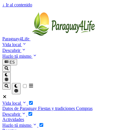
↓
Ir al contenido
Paraguay4Life
Vida local
Descubrir
Hazlo tú mismo
ES
Vida local
Datos de Paraguay
Fiestas y tradiciones
Compras
Descubrir
Actividades
Hazlo tú mismo