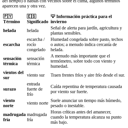
del tiempo
) o hablas con vecinos sobre el clima, algunos términos
aparecen una y otra vez.
🇵🇾
🇪🇸
💡 Información práctica para el
Término
Significado
invierno
Señal de alerta para jardín, agricultura y
helada
helada
plantas sensibles.
escarcha /
Humedad congelada sobre pasto, techos
escarcha
rocío
o autos; a menudo indica cercanía de
congelado
helada.
A menudo más importante que el
sensación
sensación
termómetro, sobre todo con viento y
térmica
térmica
humedad.
vientos del
viento sur
Traen frentes fríos y aire frío desde el sur.
sur
entrada
Caída repentina de temperatura causada
surazo
fuerte de
por viento sur fuerte.
frío
viento
Suele anunciar un tiempo más húmedo,
viento norte
norte
pesado o inestable.
Horas críticas antes del amanecer,
madrugada
madrugada
cuando la temperatura alcanza su punto
fría
fría
más bajo.