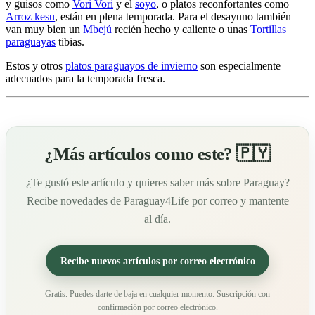
y guisos como
Vori Vori
y el
soyo
, o platos reconfortantes como
Arroz kesu
, están en plena temporada. Para el desayuno también
van muy bien un
Mbejú
recién hecho y caliente o unas
Tortillas
paraguayas
tibias.
Estos y otros
platos paraguayos de invierno
son especialmente
adecuados para la temporada fresca.
¿Más artículos como este? 🇵🇾
¿Te gustó este artículo y quieres saber más sobre Paraguay?
Recibe novedades de Paraguay4Life por correo y mantente
al día.
Recibe nuevos artículos por correo electrónico
Gratis. Puedes darte de baja en cualquier momento. Suscripción con
confirmación por correo electrónico.