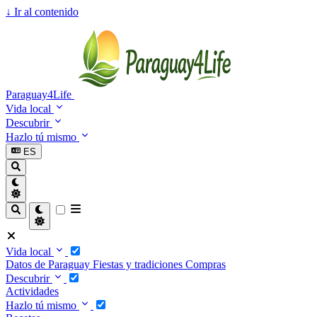
↓
Ir al contenido
Paraguay4Life
Vida local
Descubrir
Hazlo tú mismo
ES
Vida local
Datos de Paraguay
Fiestas y tradiciones
Compras
Descubrir
Actividades
Hazlo tú mismo