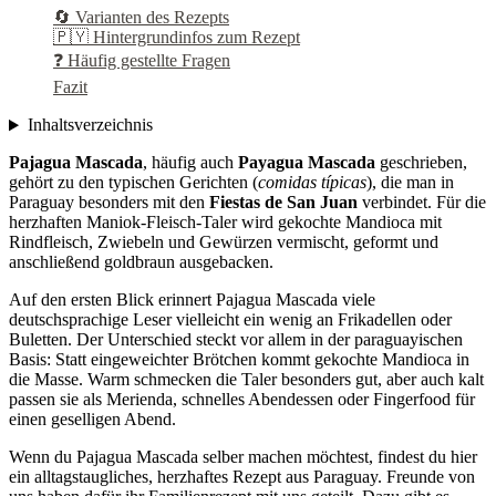
🔄 Varianten des Rezepts
🇵🇾 Hintergrundinfos zum Rezept
❓ Häufig gestellte Fragen
Fazit
Inhaltsverzeichnis
Pajagua Mascada
, häufig auch
Payagua Mascada
geschrieben,
gehört zu den typischen Gerichten (
comidas típicas
), die man in
Paraguay besonders mit den
Fiestas de San Juan
verbindet. Für die
herzhaften Maniok-Fleisch-Taler wird gekochte Mandioca mit
Rindfleisch, Zwiebeln und Gewürzen vermischt, geformt und
anschließend goldbraun ausgebacken.
Auf den ersten Blick erinnert Pajagua Mascada viele
deutschsprachige Leser vielleicht ein wenig an Frikadellen oder
Buletten. Der Unterschied steckt vor allem in der paraguayischen
Basis: Statt eingeweichter Brötchen kommt gekochte Mandioca in
die Masse. Warm schmecken die Taler besonders gut, aber auch kalt
passen sie als Merienda, schnelles Abendessen oder Fingerfood für
einen geselligen Abend.
Wenn du Pajagua Mascada selber machen möchtest, findest du hier
ein alltagstaugliches, herzhaftes Rezept aus Paraguay. Freunde von