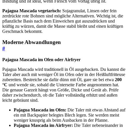
Bindung und ist ideal, wenn Fleisch vom Vortag übrig ist.
Pajagua Mascada vegetarisch:
Sojagranulat, Linsen oder fein
zerdrückte rote Bohnen sind mögliche Alternativen. Wichtig ist, die
pflanzliche Basis nach dem Einweichen gut auszudrücken und
kräftig zu würzen, damit die Masse stabil bleibt und einen kräftigen
Geschmack bekommt.
Moderne Abwandlungen
#
Pajagua Mascada im Ofen oder Airfryer
Pajagua Mascada wird traditionell in Öl ausgebacken. Du kannst die
Taler aber auch mit weniger Öl im Ofen oder in der Heißluftfritteuse
zubereiten. Bestreiche sie dafür dünn mit Öl, gare sie bei etwa
200
°C
und wende sie, sobald die Unterseite Farbe angenommen hat.
Die genaue Garzeit hängt von Größe, Dicke und Gerät ab. Prüfe
daher zwischendurch, ob die Taler vollständig erhitzt und außen
leicht gebräunt sind.
Pajagua Mascada im Ofen:
Die Taler mit etwas Abstand auf
ein mit Backpapier belegtes Blech legen. Sie werden meist
weniger knusprig als beim Ausbacken in der Pfanne.
Pajagua Mascada im Airfryer:
Die Taler nebeneinander in