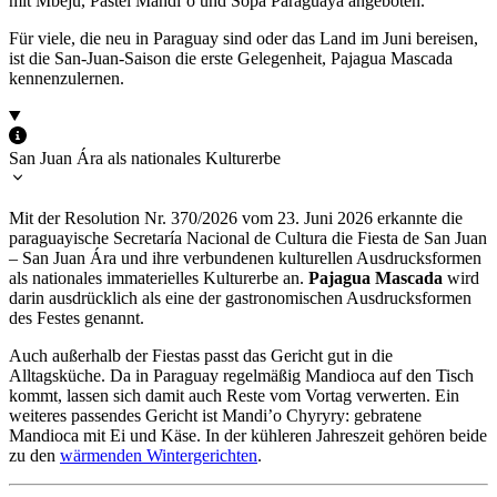
mit Mbejú, Pastel Mandi’o und Sopa Paraguaya angeboten.
Für viele, die neu in Paraguay sind oder das Land im Juni bereisen,
ist die San-Juan-Saison die erste Gelegenheit, Pajagua Mascada
kennenzulernen.
San Juan Ára als nationales Kulturerbe
Mit der Resolution Nr. 370/2026 vom 23. Juni 2026 erkannte die
paraguayische Secretaría Nacional de Cultura die Fiesta de San Juan
– San Juan Ára und ihre verbundenen kulturellen Ausdrucksformen
als nationales immaterielles Kulturerbe an.
Pajagua Mascada
wird
darin ausdrücklich als eine der gastronomischen Ausdrucksformen
des Festes genannt.
Auch außerhalb der Fiestas passt das Gericht gut in die
Alltagsküche. Da in Paraguay regelmäßig Mandioca auf den Tisch
kommt, lassen sich damit auch Reste vom Vortag verwerten. Ein
weiteres passendes Gericht ist Mandi’o Chyryry: gebratene
Mandioca mit Ei und Käse. In der kühleren Jahreszeit gehören beide
zu den
wärmenden Wintergerichten
.