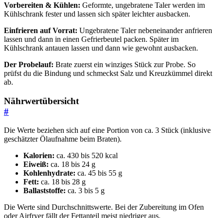
Vorbereiten & Kühlen:
Geformte, ungebratene Taler werden im
Kühlschrank fester und lassen sich später leichter ausbacken.
Einfrieren auf Vorrat:
Ungebratene Taler nebeneinander anfrieren
lassen und dann in einen Gefrierbeutel packen. Später im
Kühlschrank antauen lassen und dann wie gewohnt ausbacken.
Der Probelauf:
Brate zuerst ein winziges Stück zur Probe. So
prüfst du die Bindung und schmeckst Salz und Kreuzkümmel direkt
ab.
Nährwertübersicht
#
Die Werte beziehen sich auf eine Portion von ca. 3 Stück (inklusive
geschätzter Ölaufnahme beim Braten).
Kalorien:
ca. 430 bis 520 kcal
Eiweiß:
ca. 18 bis 24 g
Kohlenhydrate:
ca. 45 bis 55 g
Fett:
ca. 18 bis 28 g
Ballaststoffe:
ca. 3 bis 5 g
Die Werte sind Durchschnittswerte. Bei der Zubereitung im Ofen
oder Airfryer fällt der Fettanteil meist niedriger aus.