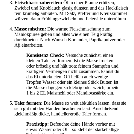
Fleischbasis zubereiten:
Öl in einer Pfanne erhitzen,
Zwiebel und Knoblauch glasig dünsten und das Hackfleisch
fein krümelig anbraten. Mit Salz, Pfeffer und Kreuzkümmel
würzen, dann Frühlingszwiebeln und Petersilie unterrühren.
Masse mischen:
Die warme Fleischmischung zum
Maniokpüree geben und alles wie einen Teig kräftig
durchkneten. Nach Wunsch Koriander, Paprikapulver oder
Ají einarbeiten.
Konsistenz-Check:
Versuche zunächst, einen
kleinen Taler zu formen. Ist die Masse trocken
oder bröselig und hält trotz feinem Stampfen und
kräftigem Vermengen nicht zusammen, kannst du
das Ei unterkneten. Oft helfen auch wenige
Tropfen Wasser oder ein kleines Stück Butter. Ist
die Masse dagegen zu klebrig oder weich, arbeite
1 bis 2 EL Maismehl oder Mandiocastärke ein.
Taler formen:
Die Masse so weit abkühlen lassen, dass sie
sich gut mit den Händen bearbeiten lässt. Anschließend
gleichmäßig dicke, handtellergroße Taler formen.
Praxistipp:
Befeuchte deine Hände vorher mit
etwas Wasser oder Öl – so klebt der stärkehaltige