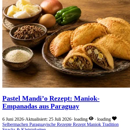
Pastel Mandi’o Rezept: Maniok-
Empanadas aus Paraguay
6 Juni 2026
·
Aktualisiert: 25 Juli 2026
·
loading
·
loading
Selbermachen
Paraguayische Rezepte
Rezept
Maniok
Tradition
Snacks & Kleinigkeiten