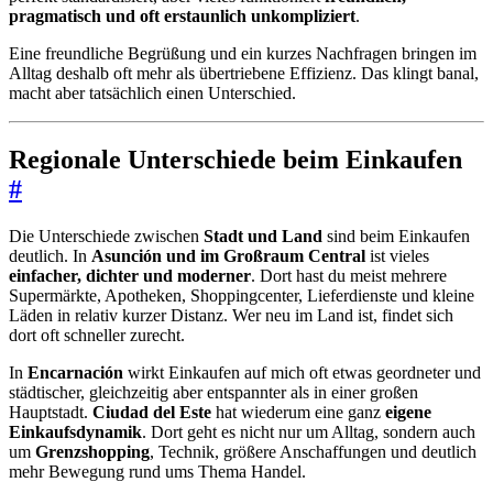
pragmatisch und oft erstaunlich unkompliziert
.
Eine freundliche Begrüßung und ein kurzes Nachfragen bringen im
Alltag deshalb oft mehr als übertriebene Effizienz. Das klingt banal,
macht aber tatsächlich einen Unterschied.
Regionale Unterschiede beim Einkaufen
#
Die Unterschiede zwischen
Stadt und Land
sind beim Einkaufen
deutlich. In
Asunción und im Großraum Central
ist vieles
einfacher, dichter und moderner
. Dort hast du meist mehrere
Supermärkte, Apotheken, Shoppingcenter, Lieferdienste und kleine
Läden in relativ kurzer Distanz. Wer neu im Land ist, findet sich
dort oft schneller zurecht.
In
Encarnación
wirkt Einkaufen auf mich oft etwas geordneter und
städtischer, gleichzeitig aber entspannter als in einer großen
Hauptstadt.
Ciudad del Este
hat wiederum eine ganz
eigene
Einkaufsdynamik
. Dort geht es nicht nur um Alltag, sondern auch
um
Grenzshopping
, Technik, größere Anschaffungen und deutlich
mehr Bewegung rund ums Thema Handel.