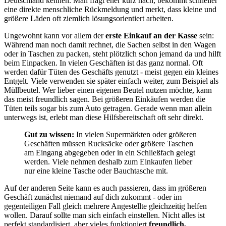
Deutschland kennen. Man fragt eher kurz nach, bekommt schneller
eine direkte menschliche Rückmeldung und merkt, dass kleine und
größere Läden oft ziemlich lösungsorientiert arbeiten.
Ungewohnt kann vor allem der
erste Einkauf an der Kasse
sein:
Während man noch damit rechnet, die Sachen selbst in den Wagen
oder in Taschen zu packen, steht plötzlich schon jemand da und hilft
beim Einpacken. In vielen Geschäften ist das ganz normal. Oft
werden dafür Tüten des Geschäfts genutzt - meist gegen ein kleines
Entgelt. Viele verwenden sie später einfach weiter, zum Beispiel als
Müllbeutel. Wer lieber einen eigenen Beutel nutzen möchte, kann
das meist freundlich sagen. Bei größeren Einkäufen werden die
Tüten teils sogar bis zum Auto getragen. Gerade wenn man allein
unterwegs ist, erlebt man diese Hilfsbereitschaft oft sehr direkt.
Gut zu wissen:
In vielen Supermärkten oder größeren
Geschäften müssen Rucksäcke oder größere Taschen
am Eingang abgegeben oder in ein Schließfach gelegt
werden. Viele nehmen deshalb zum Einkaufen lieber
nur eine kleine Tasche oder Bauchtasche mit.
Auf der anderen Seite kann es auch passieren, dass im größeren
Geschäft zunächst niemand auf dich zukommt - oder im
gegenteiligen Fall gleich mehrere Angestellte gleichzeitig helfen
wollen. Darauf sollte man sich einfach einstellen. Nicht alles ist
perfekt standardisiert, aber vieles funktioniert
freundlich,