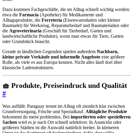
Dazu kommen Fachgeschäfte, die im Alltag schnell wichtig werden:
etwa die
Farmacia
(Apotheke) für Medikamente und
Alltagsprodukte, die
Ferretería
(Eisenwarenladen oder kleiner
Baumarkt) für Werkzeug, Reparaturbedarf und Baumaterialien oder
die
Agroveterinaria
(Geschäft für Tierbedarf, Garten und
landwirtschaftliche Produkte), wenn man etwas für Tiere, Garten
oder Grundstück braucht.
Gerade in ländlichen Gegenden spielen außerdem
Nachbarn,
kleine private Verkäufe und informelle Angebote
eine größere
Rolle, als viele es aus Europa kennen. Nicht alles läuft dort über
klassische Ladenstrukturen.
🧺 Produkte, Preiseindruck und Qualität
#
Was auffällt: Paraguay trennt im Alltag oft ziemlich klar zwischen
Grundversorgung, Frische und Spezialkauf.
Alltägliche Produkte
bekommst du meist problemlos. Bei
importierten oder spezielleren
Sachen
wird es je nach Ort schnell selektiver. In Asunción oder
größeren Städten ist die Auswahl natürlich breiter. In kleineren
Orten ist das Sortiment oft bodenständiger, dafür aber völlig