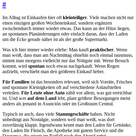
#
Im Alltag ist Einkaufen hier oft
kleinteiliger
. Viele machen nicht nur
einen einzigen großen Wocheneinkauf, sondern ergänzen
zwischendurch immer wieder etwas. Das kann an der Hitze liegen,
an spontanen Planänderungen oder einfach daran, dass der Laden
um die Ecke gerade näher ist als der große Supermarkt.
Was ich hier immer wieder erlebe: Man kauft
praktischer
. Wenn
man weiß, dass man am Nachmittag ohnehin noch einmal rausmuss,
nimmt man morgens vielleicht nur das Nötigste mit. Wenn Besuch
kommt, wird
spontan
noch etwas nachgekauft. Wenn Regen
aufzieht, verschiebt man den größeren Einkauf lieber.
Für Familien
ist das besonders relevant, weil sich Vorräte, Frisches
und spontane Kleinigkeiten oft auf verschiedene Anlaufstellen
verteilen.
Für Leute ohne Auto
zählt vor allem, was gut erreichbar
ist. Und wer
auf dem Land
lebt, plant größere Besorgungen meist
anders als jemand in Asunción oder im Großraum Central.
Typisch ist auch, dass viele
Stammgeschäfte
haben. Nicht
unbedingt aus Nostalgie, sondern weil man weiß, was dort
zuverlässig klappt. Irgendwann kennt man den Laden für Getränke,
den Laden für Fleisch, die Apotheke mit gutem Service und die
Despensa, die einem im Notfall noch den Abend rettet.