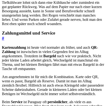
Tiefkühlware lohnt sich dann eine Kühltasche oder zumindest ein
gut geplanter Rückweg. Was auf dem Papier nur nach einer kurzen
Besorgung aussieht, kann in Sonne und Berufsverkehr schnell
unangenehm lang werden. Bei Regen verschiebt man manches
lieber. Und wenn Parken oder Zufahrt gerade nerven, holt man den
Rest eben später noch schnell woanders.
Zahlungsmittel und Service
#
Kartenzahlung
ist heute viel normaler als früher, und auch
QR-
Zahlung
ist inzwischen in vielen Gegenden fest im Alltag
angekommen. Trotzdem ist
Bargeld
nach wie vor praktisch. Nicht
jeder kleine Laden arbeitet gleich, Wechselgeld ist manchmal ein
Thema, und bei kleinen Beträgen fährt man mit etwas Bargeld in der
Tasche oft entspannter.
Am angenehmsten ist für mich die Kombination. Karte oder QR,
wenn es passt, Bargeld als Reserve. Damit ist man im Alltag
ziemlich flexibel. Hilfreich ist auch etwas Kleingeld oder passendere
Scheine dabeizuhaben. Gerade in kleineren Läden oder bei kleinen
Beträgen ist Wechselgeld nicht immer sofort selbstverständlich.
Beim
Service
ist Paraguay oft
persönlicher
, als viele es aus