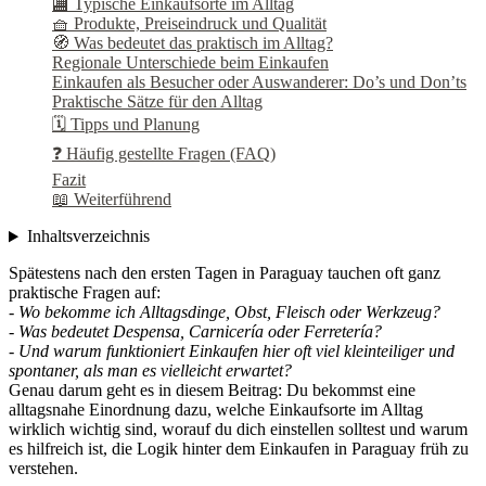
🏬 Typische Einkaufsorte im Alltag
🧺 Produkte, Preiseindruck und Qualität
🧭 Was bedeutet das praktisch im Alltag?
Regionale Unterschiede beim Einkaufen
Einkaufen als Besucher oder Auswanderer: Do’s und Don’ts
Praktische Sätze für den Alltag
🗓️ Tipps und Planung
❓ Häufig gestellte Fragen (FAQ)
Fazit
📖 Weiterführend
Inhaltsverzeichnis
Spätestens nach den ersten Tagen in Paraguay tauchen oft ganz
praktische Fragen auf:
-
Wo bekomme ich Alltagsdinge, Obst, Fleisch oder Werkzeug?
-
Was bedeutet Despensa, Carnicería oder Ferretería?
-
Und warum funktioniert Einkaufen hier oft viel kleinteiliger und
spontaner, als man es vielleicht erwartet?
Genau darum geht es in diesem Beitrag: Du bekommst eine
alltagsnahe Einordnung dazu, welche Einkaufsorte im Alltag
wirklich wichtig sind, worauf du dich einstellen solltest und warum
es hilfreich ist, die Logik hinter dem Einkaufen in Paraguay früh zu
verstehen.