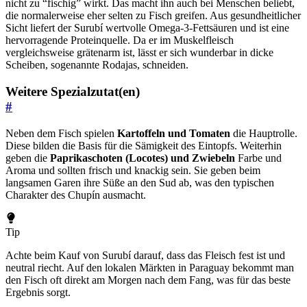
nicht zu “fischig” wirkt. Das macht ihn auch bei Menschen beliebt,
die normalerweise eher selten zu Fisch greifen. Aus gesundheitlicher
Sicht liefert der Surubí wertvolle Omega-3-Fettsäuren und ist eine
hervorragende Proteinquelle. Da er im Muskelfleisch
vergleichsweise grätenarm ist, lässt er sich wunderbar in dicke
Scheiben, sogenannte Rodajas, schneiden.
Weitere Spezialzutat(en)
#
Neben dem Fisch spielen
Kartoffeln und Tomaten
die Hauptrolle.
Diese bilden die Basis für die Sämigkeit des Eintopfs. Weiterhin
geben die
Paprikaschoten (Locotes) und Zwiebeln
Farbe und
Aroma und sollten frisch und knackig sein. Sie geben beim
langsamen Garen ihre Süße an den Sud ab, was den typischen
Charakter des Chupín ausmacht.
Tip
Achte beim Kauf von Surubí darauf, dass das Fleisch fest ist und
neutral riecht. Auf den lokalen Märkten in Paraguay bekommt man
den Fisch oft direkt am Morgen nach dem Fang, was für das beste
Ergebnis sorgt.