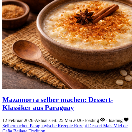
Mazamorra selber machen: Dessert-
Klassiker aus Paraguay
12 Februar 2026
·
Aktualisiert: 25 Mai 2026
·
loading
·
loading
Selbermachen
Paraguayische Rezepte
Rezept
Dessert
Mais
Miel de
Caña
Beilage
Tradition