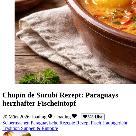
Chupín de Surubí Rezept: Paraguays
herzhafter Fischeintopf
20 März 2026
·
loading
·
loading
·
Like
Selbermachen
Paraguayische Rezepte
Rezept
Fisch
Hauptgericht
Tradition
Suppen & Eintöpfe