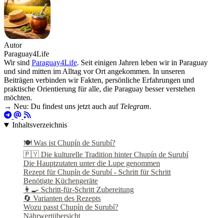
Autor
Paraguay4Life
Wir sind
Paraguay4Life
. Seit einigen Jahren leben wir in Paraguay
und sind mitten im Alltag vor Ort angekommen. In unseren
Beiträgen verbinden wir Fakten, persönliche Erfahrungen und
praktische Orientierung für alle, die Paraguay besser verstehen
möchten.
→ Neu: Du findest uns jetzt auch auf
Telegram
.
Inhaltsverzeichnis
🍽️ Was ist Chupín de Surubí?
🇵🇾 Die kulturelle Tradition hinter Chupín de Surubí
Die Hauptzutaten unter die Lupe genommen
Rezept für Chupín de Surubí - Schritt für Schritt
Benötigte Küchengeräte
👩‍🍳 Schritt-für-Schritt Zubereitung
🔄 Varianten des Rezepts
Wozu passt Chupín de Surubí?
Nährwertübersicht