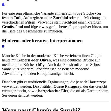
#
Für eine rein pflanzliche Variante eignen sich große Stücke von
festem Tofu, Auberginen oder Zucchini
oder eine Mischung aus
verschiedenen
Pilzen
. Verwende statt Fischfond einen kräftigen
Gemüsefond
und füge etwas geräuchertes Paprikapulver hinzu, um
die Tiefe des Geschmacks zu imitieren.
Moderne oder kreative Interpretationen
#
Manche Köche in der modernen Küche verfeinern ihren Chupín
heute mit
Kapern oder Oliven
, was eine deutliche Brücke zur
mediterranen Küche schlägt. Auch das Finish mit einem Schuss
Sahne kurz vor dem Servieren ist eine beliebte moderne
Abwandlung, die den Eintopf samtiger macht.
Daneben gibt es traditionelle Ergänzungen, die je nach Hausrezept
verwendet werden. Dazu zählen
Queso Paraguay
, der das Gericht
cremiger macht, sowie
hartgekochte Eier
, die oft als Garnitur beim
Servieren genutzt werden.
Wozu passt Chupín de Surubí?